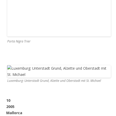
kein Ballermann? Nicht, dass es abends auch mal ein Bier
gäbe, aber tagsüber steht – wie auf all unseren Reisen – das
Besichtigen und Fotografieren im Vordergrund. Kein Wunder,
wenn von den Fünfen drei Hardcore-Fotografen sind…
Puig de Santa Maria
Castell de Bellver Palma de Mallorca
Cap de Formentor