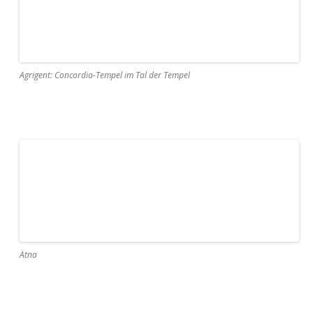
Yerebatan-Zisterne Istanbul
13
2008
Thüringen
Wieder einmal ein Ziel in Deutschland: Thüringen im Mai
2008. Ausgangsort unserer „Exkursionen“ ist die thüringische
Landeshauptstadt
Erfurt
. Für alle geht es von dort mit dem
Rad nach
Weimar
, für die meisten mit selbigem auch wieder
zurück. Für den Ausflug nach
Gotha
teilen wir uns auf, ich