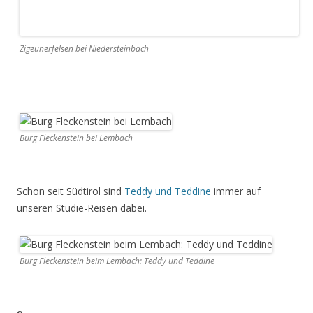
Schon seit Südtirol sind
Teddy und Teddine
immer auf
unseren Studie-Reisen dabei.
Burg Fleckenstein beim Lembach: Teddy und Teddine
9
2004
Trier / Luxemburg
Bei angenehmen Temperaturen besuchen wir im Herbst 2004
die alte Römerstadt
Trier
und das nicht weit davon entfernte
Luxemburg
.
Kaiserthermen Trier