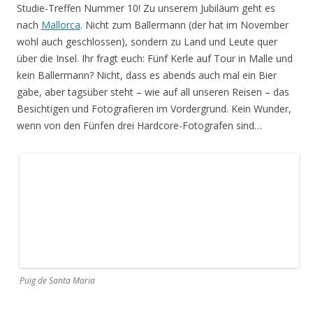
11
2006
Sizilien
Nach Malta und Mallorca ist Sizilien die dritte Insel im
Mittelmeer, die wir im Rahmen unserer jährlichen Treffen
besuchen. Zum ersten Mal auf unseren Studie-Reisen
wechseln wir täglich das Quartier. Start und Ende ist
Palermo
,
Stationen dazwischen sind unter anderem
Erice
, der
Ätna
,
Taormina
,
Syrakus
,
Noto
und
Agrigent
. Obwohl schon Ende
Oktober haben wir traumhaftes Wetter.
Agrigent: Concordia-Tempel im Tal der Tempel