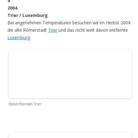
Porta Nigra Trier
Luxemburg: Unterstadt Grund, Alzette und Oberstadt mit St. Michael
10
2005
Mallorca
Studie-Treffen Nummer 10! Zu unserem Jubiläum geht es
nach
Mallorca
. Nicht zum Ballermann (der hat im November
wohl auch geschlossen), sondern zu Land und Leute quer
über die Insel. Ihr fragt euch: Fünf Kerle auf Tour in Malle und