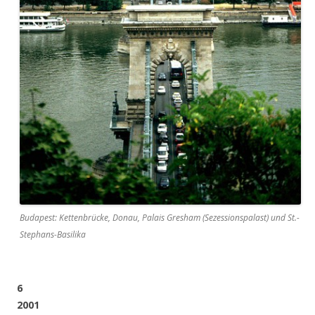
Budapest: Kettenbrücke, Donau, Palais Gresham (Sezessionspalast) und St.-
Stephans-Basilika
6
2001