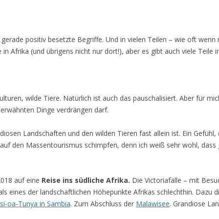
t gerade positiv besetzte Begriffe. Und in vielen Teilen – wie oft wen
in Afrika (und übrigens nicht nur dort!), aber es gibt auch viele Teile i
?
uren, wilde Tiere. Natürlich ist auch das pauschalisiert. Aber für mic
 erwähnten Dinge verdrängen darf.
osen Landschaften und den wilden Tieren fast allein ist. Ein Gefühl,
cht auf den Massentourismus schimpfen, denn ich weiß sehr wohl, dass
2018 auf eine
Reise ins südliche Afrika.
Die Victoriafälle – mit Bes
als eines der landschaftlichen Höhepunkte Afrikas schlechthin. Dazu d
i-oa-Tunya in Sambia
. Zum Abschluss der
Malawisee
. Grandiose Lan