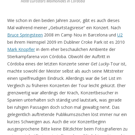
Hotel Eurostars Maimonides in Córdoba
Wie schon in den beiden Jahren zuvor, gibt es auch dieses
Mal während meiner „Geburtstagsreise“ ein Konzert. Nach
Bruce Springsteen
2008 im Camp Nou in Barcelona und
U2
bei ihrem Heimspiel 2009 im Dubliner Croke Park ist es 2010
Mark Knopfler
in dem eher beschaulichen Ambiente der
Stierkampfarena von Córdoba. Obwohl der Auftritt in
Córdoba eines der letzten Konzerte seiner
Get Lucky
-Tour ist,
machte sowohl der Meister selbst als auch seine Mitstreiter
einen spielfreudigen Eindruck. Allerdings war die Set List im
Vergleich zu früheren Konzerten der Tour leicht gekürzt. Eher
grenzwertig war allerdings der Krach, Konzertbesucher in
Spanien unterhalten sich ständig und lautstark, was gerade
bei ruhigen Passagen doch schon mal gewaltig nervt. Das
gelegentlich auftretende Publikumszischen löst immer nur ein
kurzes Schweigen aus. Auch die vor Konzertbeginn
ausgesprochene Bitte keine Blitzlichter beim Fotografieren zu