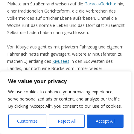
Plakate am Straßenrand weisen auf die
Gacaca-Gerichte
hin,
einer traditionellen Gerichtsform, die die Verbrechen des
Völkermordes auf örtlicher Ebene aufarbeiten. Einmal die
Woche ruht das normale Leben und das Dorf sitzt zu Gericht.
Selbst die Läden haben dann geschlossen.
Von Kibuye aus geht es mit privatem Fahrzeug und eigenem
Fahrer (ich hatte mich geweigert, weitere Minibusfahrten zu
machen…) entlang des
Kivusees
in den Südwesten des
Landes, nur noch eine Brücke vom immer wieder
kriegsumtobten Ostkongo
entfernt. Einer der letzten, noch
We value your privacy
nicht landwirtschaftlich genutzen Flecken Ruandas ist der
Nyungwe-Wald
, ein immergrüner Bergregenwald. Unweit
We use cookies to enhance your browsing experience,
davon überqueren wir die Wasserscheide zwischen Afrikas
serve personalized ads or content, and analyze our traffic.
bedeutendsten Flüssen, dem Nil, der seinen Weg in nördlicher
By clicking "Accept All", you consent to our use of cookies.
Richtung sucht und im Mittelmeer endet, und dem Kongo der
westwärts in den Atlantik strebt. Beide Flüsse besitzen
Customize
Reject All
Accept All
Quellen hier in Ruanda.