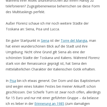
während ihrer Arbeit ununterbrochen auf ihrem Handy zu
telefonieren? Zugegebenerweise beherrschen sie diese Form
des Multitaskings perfekt.
Außer Florenz schaue ich mir noch weitere Städte der
Toskana an: Siena, Pisa und Lucca.
Ein guter Startpunkt in
Siena
ist der
Torre del Mangia
, man
hat einen wunderschönen Blick auf die Stadt und ihre
Umgebung. Nicht ohne Grund gilt Siena als eine der
schönsten Städte der Toskana und Italiens. Während Florenz
stark von der Renaissance geprägt ist, hat Siena den
mittelalterlichen Charakter der italienischen Gotik erhalten.
In
Pisa
bin ich etwas genervt. Der Dom und das Baptisterium
sind wegen eines lokalen Festes bei meiner Ankunft schon
geschlossen. Der Schiefe Turm ist zwar noch offen, allerdings
für 15 Euro und nur mit einer geführten Gruppe – da belasse
ich es lieber in der
Erinnerung an 1985
(zum damaligen