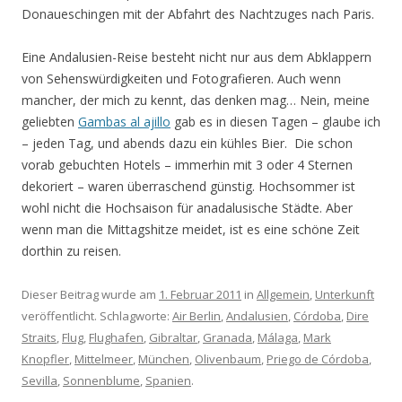
Donaueschingen mit der Abfahrt des Nachtzuges nach Paris.
Eine Andalusien-Reise besteht nicht nur aus dem Abklappern
von Sehenswürdigkeiten und Fotografieren. Auch wenn
mancher, der mich zu kennt, das denken mag… Nein, meine
geliebten
Gambas al ajillo
gab es in diesen Tagen – glaube ich
– jeden Tag, und abends dazu ein kühles Bier. Die schon
vorab gebuchten Hotels – immerhin mit 3 oder 4 Sternen
dekoriert – waren überraschend günstig. Hochsommer ist
wohl nicht die Hochsaison für anadalusische Städte. Aber
wenn man die Mittagshitze meidet, ist es eine schöne Zeit
dorthin zu reisen.
Dieser Beitrag wurde am
1. Februar 2011
in
Allgemein
,
Unterkunft
veröffentlicht. Schlagworte:
Air Berlin
,
Andalusien
,
Córdoba
,
Dire
Straits
,
Flug
,
Flughafen
,
Gibraltar
,
Granada
,
Málaga
,
Mark
Knopfler
,
Mittelmeer
,
München
,
Olivenbaum
,
Priego de Córdoba
,
Sevilla
,
Sonnenblume
,
Spanien
.