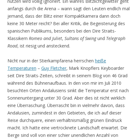
nutzen wird völlig ignoriert. Ein wahres Blitzlichtgewitter geht
anfangs durch die Arena – wann sagt den Leuten endlich mal
jemand, dass der Blitz einer Kompaktkamera dann doch
keine 30 Meter reicht? Bei aller Kritik, die Begeisterung des
spanischen Publikums, besonders bei den Dire Straits-
Klassikern
Romeo and Juliet
,
Sultans of Swing
und
Telegraph
Road
, ist riesig und ansteckend.
Nicht nur in der Stierkampfarena herrschen
heiße
Temperaturen
–
Guy Fletcher
, Mark Knopflers Keyboarder
seit Dire Straits-Zeiten, schreibt in seinem Blog von 46 Grad
während des Bühnenaufbaus. In den von mir im Juli 2010
besuchten Orten Andalusiens sinkt die Temperatur erst nach
Sonnenuntergang unter 30 Grad. Aber dies ist nicht wirklich
eine Überraschung. Überrascht bin in vielmehr davon, dass
Andalusien, zumindest in den Gebieten, die ich auf dieser
Reise durchquere, einen verhältnismäßig grünen Eindruck
macht. Ich hatte eine vertrocknete Landschaft erwartet. Die
Berge sind voll von einer schier unendlichen Anzahl von