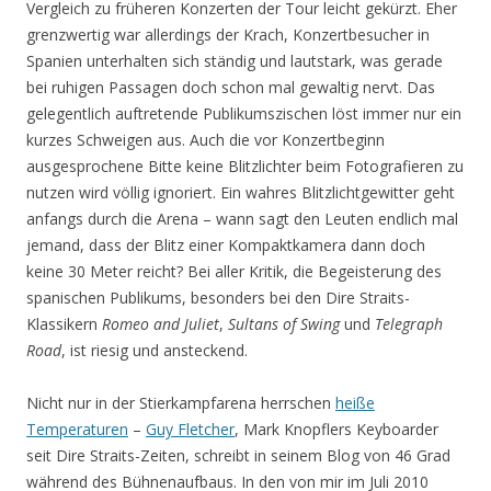
Vergleich zu früheren Konzerten der Tour leicht gekürzt. Eher
grenzwertig war allerdings der Krach, Konzertbesucher in
Spanien unterhalten sich ständig und lautstark, was gerade
bei ruhigen Passagen doch schon mal gewaltig nervt. Das
gelegentlich auftretende Publikumszischen löst immer nur ein
kurzes Schweigen aus. Auch die vor Konzertbeginn
ausgesprochene Bitte keine Blitzlichter beim Fotografieren zu
nutzen wird völlig ignoriert. Ein wahres Blitzlichtgewitter geht
anfangs durch die Arena – wann sagt den Leuten endlich mal
jemand, dass der Blitz einer Kompaktkamera dann doch
keine 30 Meter reicht? Bei aller Kritik, die Begeisterung des
spanischen Publikums, besonders bei den Dire Straits-
Klassikern
Romeo and Juliet
,
Sultans of Swing
und
Telegraph
Road
, ist riesig und ansteckend.
Nicht nur in der Stierkampfarena herrschen
heiße
Temperaturen
–
Guy Fletcher
, Mark Knopflers Keyboarder
seit Dire Straits-Zeiten, schreibt in seinem Blog von 46 Grad
während des Bühnenaufbaus. In den von mir im Juli 2010