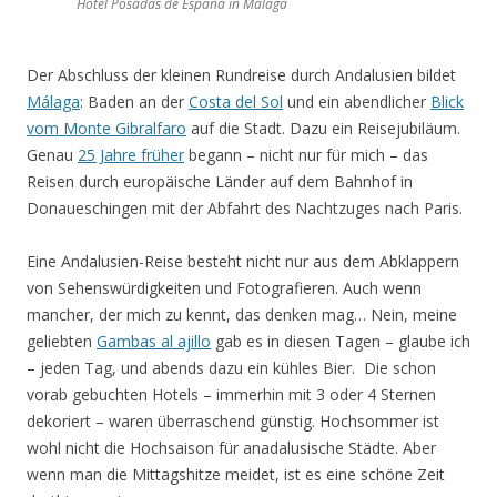
Hotel Posadas de España in Málaga
Der Abschluss der kleinen Rundreise durch Andalusien bildet
Málaga
: Baden an der
Costa del Sol
und ein abendlicher
Blick
vom Monte Gibralfaro
auf die Stadt. Dazu ein Reisejubiläum.
Genau
25 Jahre früher
begann – nicht nur für mich – das
Reisen durch europäische Länder auf dem Bahnhof in
Donaueschingen mit der Abfahrt des Nachtzuges nach Paris.
Eine Andalusien-Reise besteht nicht nur aus dem Abklappern
von Sehenswürdigkeiten und Fotografieren. Auch wenn
mancher, der mich zu kennt, das denken mag… Nein, meine
geliebten
Gambas al ajillo
gab es in diesen Tagen – glaube ich
– jeden Tag, und abends dazu ein kühles Bier. Die schon
vorab gebuchten Hotels – immerhin mit 3 oder 4 Sternen
dekoriert – waren überraschend günstig. Hochsommer ist
wohl nicht die Hochsaison für anadalusische Städte. Aber
wenn man die Mittagshitze meidet, ist es eine schöne Zeit