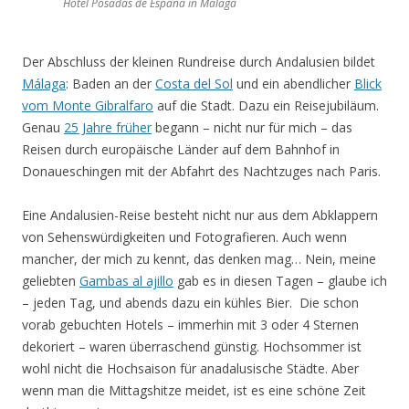
Hotel Posadas de España in Málaga
Der Abschluss der kleinen Rundreise durch Andalusien bildet
Málaga
: Baden an der
Costa del Sol
und ein abendlicher
Blick
vom Monte Gibralfaro
auf die Stadt. Dazu ein Reisejubiläum.
Genau
25 Jahre früher
begann – nicht nur für mich – das
Reisen durch europäische Länder auf dem Bahnhof in
Donaueschingen mit der Abfahrt des Nachtzuges nach Paris.
Eine Andalusien-Reise besteht nicht nur aus dem Abklappern
von Sehenswürdigkeiten und Fotografieren. Auch wenn
mancher, der mich zu kennt, das denken mag… Nein, meine
geliebten
Gambas al ajillo
gab es in diesen Tagen – glaube ich
– jeden Tag, und abends dazu ein kühles Bier. Die schon
vorab gebuchten Hotels – immerhin mit 3 oder 4 Sternen
dekoriert – waren überraschend günstig. Hochsommer ist
wohl nicht die Hochsaison für anadalusische Städte. Aber
wenn man die Mittagshitze meidet, ist es eine schöne Zeit