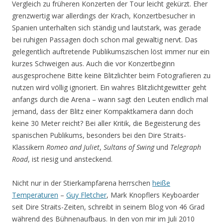
Vergleich zu früheren Konzerten der Tour leicht gekürzt. Eher
grenzwertig war allerdings der Krach, Konzertbesucher in
Spanien unterhalten sich ständig und lautstark, was gerade
bei ruhigen Passagen doch schon mal gewaltig nervt. Das
gelegentlich auftretende Publikumszischen löst immer nur ein
kurzes Schweigen aus. Auch die vor Konzertbeginn
ausgesprochene Bitte keine Blitzlichter beim Fotografieren zu
nutzen wird völlig ignoriert. Ein wahres Blitzlichtgewitter geht
anfangs durch die Arena – wann sagt den Leuten endlich mal
jemand, dass der Blitz einer Kompaktkamera dann doch
keine 30 Meter reicht? Bei aller Kritik, die Begeisterung des
spanischen Publikums, besonders bei den Dire Straits-
Klassikern
Romeo and Juliet
,
Sultans of Swing
und
Telegraph
Road
, ist riesig und ansteckend.
Nicht nur in der Stierkampfarena herrschen
heiße
Temperaturen
–
Guy Fletcher
, Mark Knopflers Keyboarder
seit Dire Straits-Zeiten, schreibt in seinem Blog von 46 Grad
während des Bühnenaufbaus. In den von mir im Juli 2010