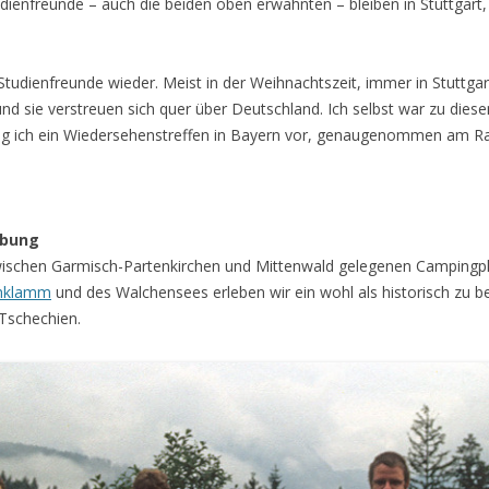
ienfreunde – auch die beiden oben erwähnten – bleiben in Stuttgart, 
 Studienfreunde wieder. Meist in der Weihnachtszeit, immer in Stuttga
s und sie verstreuen sich quer über Deutschland. Ich selbst war zu di
g ich ein Wiedersehenstreffen in Bayern vor, genaugenommen am Ra
ebung
wischen Garmisch-Partenkirchen und Mittenwald gelegenen Campingpla
hklamm
und des Walchensees erleben wir ein wohl als historisch zu b
Tschechien.