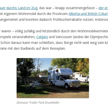
quer durchs Land im Zug
, das war – knapp zusammengefasst –
der e
e mit eigenem Wohnmobil durch die Provinzen
Alberta und British Colu
 angemietet und konnten dadurch Frühbucherrabatte nutzen. Insbesond
waren – völlig zufällig und letztendlich durch den Wohnmobilvermiete
rspiele veranstalteten,
Calgary
und Vancouver (wobei die Olympischen
. Schon daraus kann man schließen, dass Berge nicht weit weg sein kö
Prärie mit den Badlands auf dem Reiseplan.
Dinosaur Trailer Park Drumheller