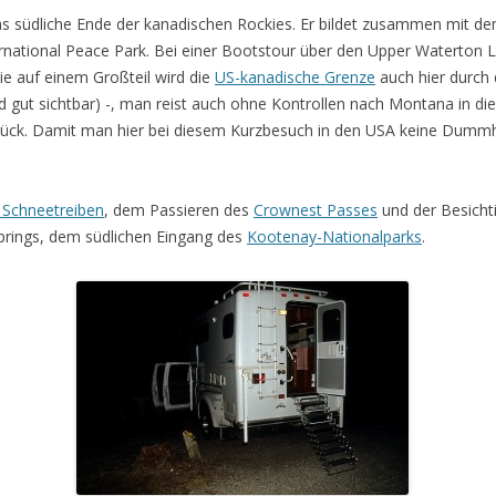
as südliche Ende der kanadischen Rockies. Er bildet zusammen mit d
rnational Peace Park. Bei einer Bootstour über den Upper Waterton La
ie auf einem Großteil wird die
US-kanadische Grenze
auch hier durch
d gut sichtbar) -, man reist auch ohne Kontrollen nach Montana in di
ück. Damit man hier bei diesem Kurzbesuch in den USA keine Dummhe
 Schneetreiben
, dem Passieren des
Crownest Passes
und der Besicht
rings, dem südlichen Eingang des
Kootenay-Nationalparks
.