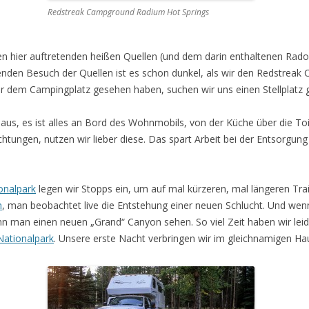
Redstreak Campground Radium Hot Springs
en hier auftretenden heißen Quellen (und dem darin enthaltenen Rado
den Besuch der Quellen ist es schon dunkel, als wir den Redstreak
or dem Campingplatz gesehen haben, suchen wir uns einen Stellplat
haus, es ist alles an Bord des Wohnmobils, von der Küche über die Toi
htungen, nutzen wir lieber diese. Das spart Arbeit bei der Entsorgung
onalpark
legen wir Stopps ein, um auf mal kürzeren, mal längeren Trai
n
, man beobachtet live die Entstehung einer neuen Schlucht. Und wen
kann man einen neuen „Grand“ Canyon sehen. So viel Zeit haben wir leid
Nationalpark
. Unsere erste Nacht verbringen wir im gleichnamigen Ha