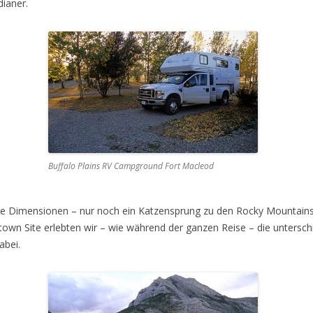
ianer.
Buffalo Plains RV Campground Fort Macleod
che Dimensionen – nur noch ein Katzensprung zu den Rocky Mountai
wn Site erlebten wir – wie während der ganzen Reise – die unterschi
abei.