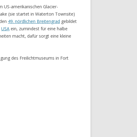
em US-amerikanischen Glacier-
ke (sie startet in Waterton Townsite)
 den
49. nördlichen Breitengrad
gebildet
e
USA
ein, zumindest für eine halbe
iten macht, dafür sorgt eine kleine
igung des Freilichtmuseums in Fort