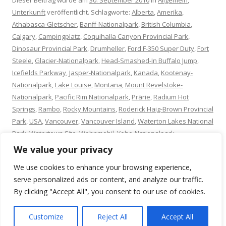
Dieser Beitrag wurde am
30. September 2010
in
Allgemein
,
Unterkunft
veröffentlicht. Schlagworte:
Alberta
,
Amerika
,
Athabasca-Gletscher
,
Banff-Nationalpark
,
British Columbia
,
Calgary
,
Campingplatz
,
Coquihalla Canyon Provincial Park
,
Dinosaur Provincial Park
,
Drumheller
,
Ford F-350 Super Duty
,
Fort
Steele
,
Glacier-Nationalpark
,
Head-Smashed-In Buffalo Jump
,
Icefields Parkway
,
Jasper-Nationalpark
,
Kanada
,
Kootenay-
Nationalpark
,
Lake Louise
,
Montana
,
Mount Revelstoke-
Nationalpark
,
Pacific Rim Nationalpark
,
Prärie
,
Radium Hot
Springs
,
Rambo
,
Rocky Mountains
,
Roderick Haig-Brown Provincial
Park
,
USA
,
Vancouver
,
Vancouver Island
,
Waterton Lakes National
Park
,
Watertown Site
,
Wohnmobil
,
Yoho-Nationalpark
.
We value your privacy
We use cookies to enhance your browsing experience,
serve personalized ads or content, and analyze our traffic.
By clicking "Accept All", you consent to our use of cookies.
Customize
Reject All
Accept All
Stolz präsentiert von WordPress