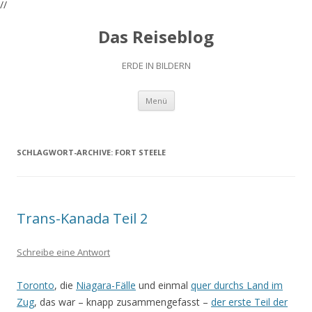
//
Das Reiseblog
ERDE IN BILDERN
Zum
Menü
Inhalt
springen
SCHLAGWORT-ARCHIVE:
FORT STEELE
Trans-Kanada Teil 2
Schreibe eine Antwort
Toronto
, die
Niagara-Fälle
und einmal
quer durchs Land im
Zug
, das war – knapp zusammengefasst –
der erste Teil der