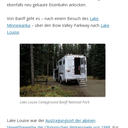
ebenfalls neu gebaute Eisenbahn anlocken.
Von Banff geht es – nach einem Besuch des
Lake
Minnewanka
– über den Bow Valley Parkway nach
Lake
Louise
.
Lake Louise Campground Banff National Park
Lake Louise war der
Austragungsort der alpinen
Skiwettbewerbe der Olympischen Winterspiele von 1988
. Für