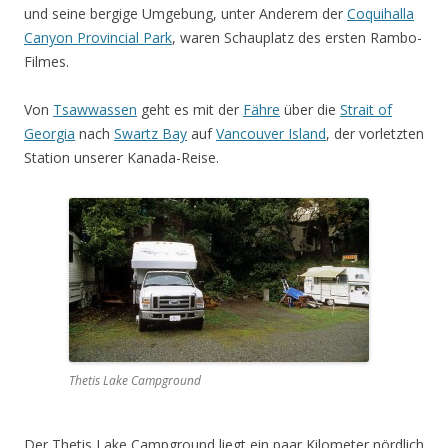
und seine bergige Umgebung, unter Anderem der
Coquihalla
Canyon Provincial Park
, waren Schauplatz des ersten Rambo-
Filmes.
Von
Tsawwassen
geht es mit der
Fähre
über die
Strait of
Georgia
nach
Swartz Bay
auf
Vancouver Island
, der vorletzten
Station unserer Kanada-Reise.
Thetis Lake Campground
Der Thetis Lake Campground liegt ein paar Kilometer nördlich