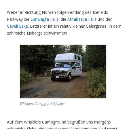
Weiter in Richtung Norden folgen entlang des Icefields
Parkway die
Sunwapta Falls
, die
Athabasca Falls
und der
Cavell Lake
. Letzterer ist ein relativ kleiner Gebirgssee, in dem
zahlreiche Eisberge schwimmen!
Whistlers Campground Jasper
Auf dem Whistlers Campground begrüßen uns morgens
zahlreiche Elche, die kanadischen Campingplätze sind meist