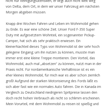
nicht nur Reinigungsutensilien, er liegt auch nicht weit weg
von Delta, dem Ort, in dem wir unser Fahrzeug am nächsten
Morgen abgeben müssen.
Knapp drei Wochen Fahren und Leben im Wohnmobil gehen
zu Ende. Es war eine schöne Zeit. Unser Ford F-350 Super
Duty mit aufgesetztem Wohnteil, ein sogenannter Pickup-
Camper, hat sich als sehr praktisch erwiesen. Ein
kleinerNachteil dieses Typs von Wohnmobil ist der sehr hoch
gelegene Eingang; um ihn nutzen zu können, musste man
immer erst eine kleine Treppe montieren. Den Vorteil, das
Wohnmobil, auch mal „absetzen“ zu können, nutzt man in der
Praxis nicht. Für nordamerikanische Verhältnisse ist es ein
eher kleines Wohnmobil, für mich war es aber schon ziemlich
groß! Aufgrund der starken Motorisierung des Fords läßt es
sich aber fast wie ein normales Auto fahren. Die in Kanada im
Vergleich zu Deutschland niedrigeren Spritpreise lassen den
doch recht hohen Verbrauch als nicht so schlimm erscheinen.
Mein Vorurteil, mit dem Wohnmobil zu reisen ist spießig und