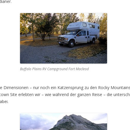
ianer.
Buffalo Plains RV Campground Fort Macleod
che Dimensionen – nur noch ein Katzensprung zu den Rocky Mountai
wn Site erlebten wir – wie während der ganzen Reise – die unterschi
abei.