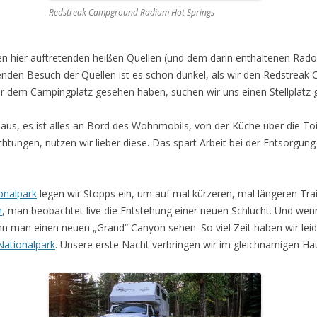
Redstreak Campground Radium Hot Springs
en hier auftretenden heißen Quellen (und dem darin enthaltenen Rado
den Besuch der Quellen ist es schon dunkel, als wir den Redstreak
or dem Campingplatz gesehen haben, suchen wir uns einen Stellplat
haus, es ist alles an Bord des Wohnmobils, von der Küche über die Toi
htungen, nutzen wir lieber diese. Das spart Arbeit bei der Entsorgung
onalpark
legen wir Stopps ein, um auf mal kürzeren, mal längeren Trai
n
, man beobachtet live die Entstehung einer neuen Schlucht. Und wen
kann man einen neuen „Grand“ Canyon sehen. So viel Zeit haben wir leid
Nationalpark
. Unsere erste Nacht verbringen wir im gleichnamigen Ha