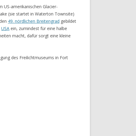
em US-amerikanischen Glacier-
ke (sie startet in Waterton Townsite)
 den
49. nördlichen Breitengrad
gebildet
e
USA
ein, zumindest für eine halbe
iten macht, dafür sorgt eine kleine
igung des Freilichtmuseums in Fort