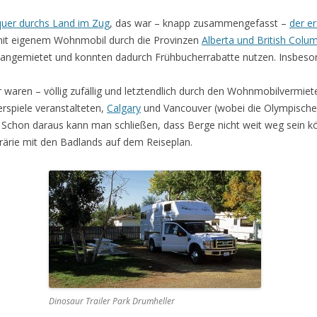
quer durchs Land im Zug
, das war – knapp zusammengefasst –
der e
e mit eigenem Wohnmobil durch die Provinzen
Alberta und British Colu
 angemietet und konnten dadurch Frühbucherrabatte nutzen. Insbesond
waren – völlig zufällig und letztendlich durch den Wohnmobilvermiete
rspiele veranstalteten,
Calgary
und Vancouver (wobei die Olympischen
. Schon daraus kann man schließen, dass Berge nicht weit weg sein kö
Prärie mit den Badlands auf dem Reiseplan.
Dinosaur Trailer Park Drumheller