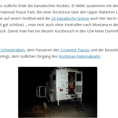
as südliche Ende der kanadischen Rockies. Er bildet zusammen mit d
rnational Peace Park. Bei einer Bootstour über den Upper Waterton La
ie auf einem Großteil wird die
US-kanadische Grenze
auch hier durch
d gut sichtbar) -, man reist auch ohne Kontrollen nach Montana in di
ück. Damit man hier bei diesem Kurzbesuch in den USA keine Dummhe
 Schneetreiben
, dem Passieren des
Crownest Passes
und der Besicht
rings, dem südlichen Eingang des
Kootenay-Nationalparks
.