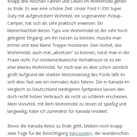
Knapp drei Wochen Fahren und Leben im Wohnmobil gehen
zu Ende. Es war eine schöne Zeit. Unser Ford F-350 Super
Duty mit aufgesetztem Wohnteil, ein sogenannter Pickup-
Camper, hat sich als sehr praktisch erwiesen. Ein
kleinerNachteil dieses Typs von Wohnmobil ist der sehr hoch
gelegene Eingang; um ihn nutzen zu können, musste man
immer erst eine kleine Treppe montieren. Den Vorteil, das
Wohnmobil, auch mal „absetzen“ zu können, nutzt man in der
Praxis nicht. Für nordamerikanische Verhältnisse ist es ein
eher kleines Wohnmobil, für mich war es aber schon ziemlich
groß! Aufgrund der starken Motorisierung des Fords läßt es
sich aber fast wie ein normales Auto fahren. Die in Kanada im
Vergleich zu Deutschland niedrigeren Spritpreise lassen den
doch recht hohen Verbrauch als nicht so schlimm erscheinen.
Mein Vorurteil, mit dem Wohnmobil zu reisen ist spießig und
langweilig, habe ich zumindest für Kanada revidiert.
Bevor die Kanada-Reise zu Ende geht, bleiben noch knapp
zwei Tage für die Besichtigung
Vancouver
s, der wunderschön