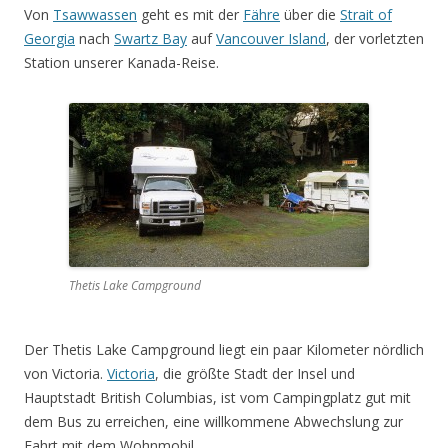
Von
Tsawwassen
geht es mit der
Fähre
über die
Strait of
Georgia
nach
Swartz Bay
auf
Vancouver Island
, der vorletzten
Station unserer Kanada-Reise.
Thetis Lake Campground
Der Thetis Lake Campground liegt ein paar Kilometer nördlich
von Victoria.
Victoria
, die größte Stadt der Insel und
Hauptstadt British Columbias, ist vom Campingplatz gut mit
dem Bus zu erreichen, eine willkommene Abwechslung zur
Fahrt mit dem Wohnmobil.