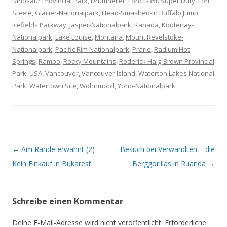
Dinosaur Provincial Park
,
Drumheller
,
Ford F-350 Super Duty
,
Fort
Steele
,
Glacier-Nationalpark
,
Head-Smashed-In Buffalo Jump
,
Icefields Parkway
,
Jasper-Nationalpark
,
Kanada
,
Kootenay-
Nationalpark
,
Lake Louise
,
Montana
,
Mount Revelstoke-
Nationalpark
,
Pacific Rim Nationalpark
,
Prärie
,
Radium Hot
Springs
,
Rambo
,
Rocky Mountains
,
Roderick Haig-Brown Provincial
Park
,
USA
,
Vancouver
,
Vancouver Island
,
Waterton Lakes National
Park
,
Watertown Site
,
Wohnmobil
,
Yoho-Nationalpark
.
Beitrags-
←
Am Rande erwähnt (2) –
Besuch bei Verwandten – die
Navigation
Kein Einkauf in Bukarest
Berggorillas in Ruanda
→
Schreibe einen Kommentar
Deine E-Mail-Adresse wird nicht veröffentlicht.
Erforderliche