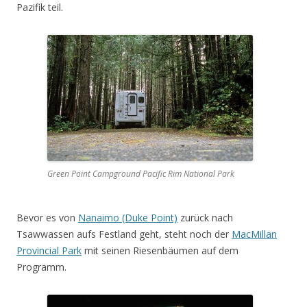
Pazifik teil.
Green Point Campground Pacific Rim National Park
Bevor es von
Nanaimo (Duke Point)
zurück nach
Tsawwassen aufs Festland geht, steht noch der
MacMillan
Provincial Park
mit seinen Riesenbäumen auf dem
Programm.