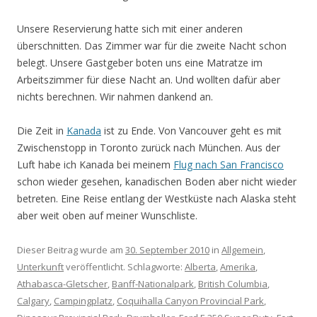
Unsere Reservierung hatte sich mit einer anderen
überschnitten. Das Zimmer war für die zweite Nacht schon
belegt. Unsere Gastgeber boten uns eine Matratze im
Arbeitszimmer für diese Nacht an. Und wollten dafür aber
nichts berechnen. Wir nahmen dankend an.
Die Zeit in
Kanada
ist zu Ende. Von Vancouver geht es mit
Zwischenstopp in Toronto zurück nach München. Aus der
Luft habe ich Kanada bei meinem
Flug nach San Francisco
schon wieder gesehen, kanadischen Boden aber nicht wieder
betreten. Eine Reise entlang der Westküste nach Alaska steht
aber weit oben auf meiner Wunschliste.
Dieser Beitrag wurde am
30. September 2010
in
Allgemein
,
Unterkunft
veröffentlicht. Schlagworte:
Alberta
,
Amerika
,
Athabasca-Gletscher
,
Banff-Nationalpark
,
British Columbia
,
Calgary
,
Campingplatz
,
Coquihalla Canyon Provincial Park
,