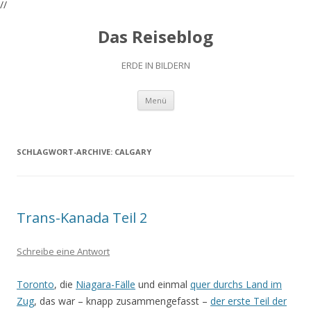
//
Das Reiseblog
ERDE IN BILDERN
Zum
Menü
Inhalt
springen
SCHLAGWORT-ARCHIVE:
CALGARY
Trans-Kanada Teil 2
Schreibe eine Antwort
Toronto
, die
Niagara-Fälle
und einmal
quer durchs Land im
Zug
, das war – knapp zusammengefasst –
der erste Teil der