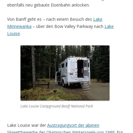
ebenfalls neu gebaute Eisenbahn anlocken.
Von Banff geht es – nach einem Besuch des
Lake
Minnewanka
– über den Bow Valley Parkway nach
Lake
Louise
.
Lake Louise Campground Banff National Park
Lake Louise war der
Austragungsort der alpinen
Skiwettbewerbe der Olympischen Winterspiele von 1988
. Für