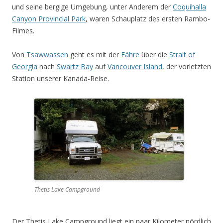
und seine bergige Umgebung, unter Anderem der
Coquihalla
Canyon Provincial Park
, waren Schauplatz des ersten Rambo-
Filmes.
Von
Tsawwassen
geht es mit der
Fähre
über die
Strait of
Georgia
nach
Swartz Bay
auf
Vancouver Island
, der vorletzten
Station unserer Kanada-Reise.
Thetis Lake Campground
Der Thetis Lake Campground liegt ein paar Kilometer nördlich