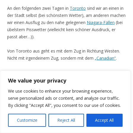
An den folgenden zwei Tagen in
Toronto
sind wir an einen in
der Stadt selbst (bei schönstem Wetter), am anderen machen
wir einen Ausflug zu den nahe gelegenen
Niagara-Fällen
(bei
übelstem Pisswetter (vielleicht kein schöner Ausdruck, er
passt aber…)).
Von Toronto aus geht es mit dem Zug in Richtung Westen.
Nicht mit irgendeinem Zug, sondern mit dem
„Canadian“
.
Zug
fahren
We value your privacy
im
We use cookies to enhance your browsing experience,
europäis
serve personalized ads or content, and analyze our traffic.
chen
By clicking "Accept All", you consent to our use of cookies.
Sinne
kennen
Customize
Reject All
Accept All
die
Kanadier