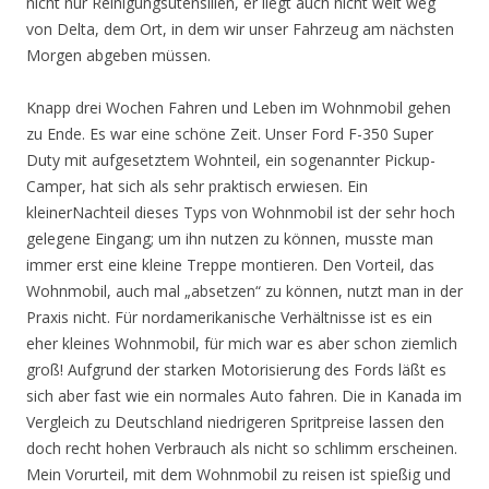
nicht nur Reinigungsutensilien, er liegt auch nicht weit weg
von Delta, dem Ort, in dem wir unser Fahrzeug am nächsten
Morgen abgeben müssen.
Knapp drei Wochen Fahren und Leben im Wohnmobil gehen
zu Ende. Es war eine schöne Zeit. Unser Ford F-350 Super
Duty mit aufgesetztem Wohnteil, ein sogenannter Pickup-
Camper, hat sich als sehr praktisch erwiesen. Ein
kleinerNachteil dieses Typs von Wohnmobil ist der sehr hoch
gelegene Eingang; um ihn nutzen zu können, musste man
immer erst eine kleine Treppe montieren. Den Vorteil, das
Wohnmobil, auch mal „absetzen“ zu können, nutzt man in der
Praxis nicht. Für nordamerikanische Verhältnisse ist es ein
eher kleines Wohnmobil, für mich war es aber schon ziemlich
groß! Aufgrund der starken Motorisierung des Fords läßt es
sich aber fast wie ein normales Auto fahren. Die in Kanada im
Vergleich zu Deutschland niedrigeren Spritpreise lassen den
doch recht hohen Verbrauch als nicht so schlimm erscheinen.
Mein Vorurteil, mit dem Wohnmobil zu reisen ist spießig und