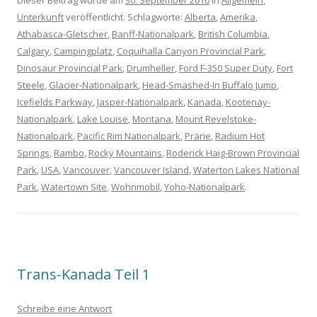
Dieser Beitrag wurde am
30. September 2010
in
Allgemein
,
Unterkunft
veröffentlicht. Schlagworte:
Alberta
,
Amerika
,
Athabasca-Gletscher
,
Banff-Nationalpark
,
British Columbia
,
Calgary
,
Campingplatz
,
Coquihalla Canyon Provincial Park
,
Dinosaur Provincial Park
,
Drumheller
,
Ford F-350 Super Duty
,
Fort
Steele
,
Glacier-Nationalpark
,
Head-Smashed-In Buffalo Jump
,
Icefields Parkway
,
Jasper-Nationalpark
,
Kanada
,
Kootenay-
Nationalpark
,
Lake Louise
,
Montana
,
Mount Revelstoke-
Nationalpark
,
Pacific Rim Nationalpark
,
Prärie
,
Radium Hot
Springs
,
Rambo
,
Rocky Mountains
,
Roderick Haig-Brown Provincial
Park
,
USA
,
Vancouver
,
Vancouver Island
,
Waterton Lakes National
Park
,
Watertown Site
,
Wohnmobil
,
Yoho-Nationalpark
.
Trans-Kanada Teil 1
Schreibe eine Antwort