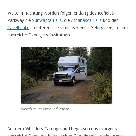
Weiter in Richtung Norden folgen entlang des Icefields
Parkway die
Sunwapta Falls
, die
Athabasca Falls
und der
Cavell Lake
. Letzterer ist ein relativ kleiner Gebirgssee, in dem
zahlreiche Eisberge schwimmen!
Whistlers Campground Jasper
Auf dem Whistlers Campground begrüßen uns morgens
zahlreiche Elche, die kanadischen Campingplätze sind meist