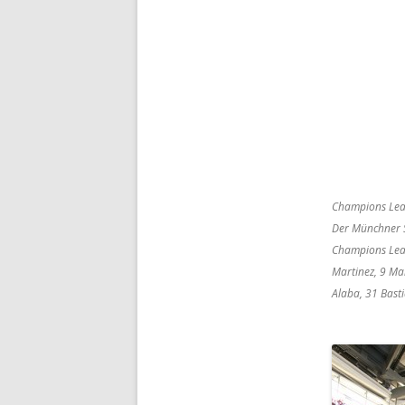
Champions Lea
Der Münchner S
Champions Leag
Martinez, 9 Ma
Alaba, 31 Bast