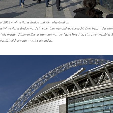
ai 2013 – White Horse Bridge und Wembley-Stadion
ie White Horse Bridge wurde in einer Internet-Umfrage gesucht. Dort bekam der Nam
 die meisten Stimmen (Dieter Hamann war der letzte Torschütze im alten Wembley-S
verständlicherweise – nicht verwendet…