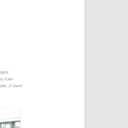
igen)
, 8 Javi
ller, 27 David