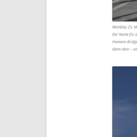
Wembley 25. M
Der Name für d
Hamann Bridge“
dann aber – un