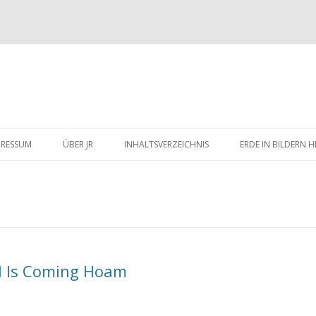
Zum
Inhalt
PRESSUM
ÜBER JR
INHALTSVERZEICHNIS
ERDE IN BILDERN 
springen
l Is Coming Hoam