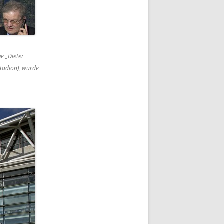
e „Dieter
tadion), wurde