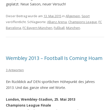
geplatzt. Neue Saison, neuer Versuch!
Dieser Beitrag wurde am
13. Mai 2015
in
Allgemein
,
Sport
veröffentlicht. Schlagworte:
Allianz Arena
,
Champions League
,
FC
Barcelona
,
FC Bayern München
,
Fußball
,
München
.
Wembley 2013 – Football Is Coming Hoam
3 Antworten
Ein Rückblick auf DEN sportlichen Höhepunkt des Jahres
2013. Und das ganze ohne viel Worte.
London, Wembley-Stadion, 25. Mai 2013
Champions League Finale