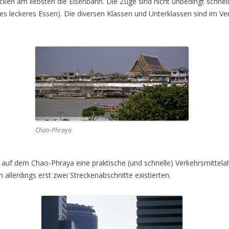
en am liebsten die Eisenbahn. Die Züge sind nicht unbedingt schneller 
s leckeres Essen). Die diversen Klassen und Unterklassen sind im Ve
Chao-Phraya
uf dem Chao-Phraya eine praktische (und schnelle) Verkehrsmittelal
 allerdings erst zwei Streckenabschnitte existierten.