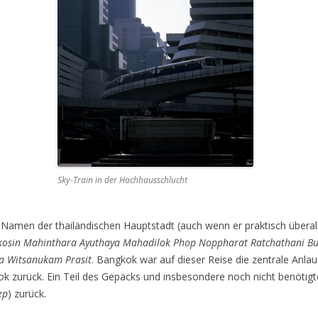
Sky-Train in der Hochhausschlucht
le Namen der thailändischen Hauptstadt (auch wenn er praktisch überall
osin Mahinthara Ayuthaya Mahadilok Phop Noppharat Ratchathani B
a Witsanukam Prasit
. Bangkok war auf dieser Reise die zentrale Anla
 zurück. Ein Teil des Gepäcks und insbesondere noch nicht benötigte
ep
) zurück.