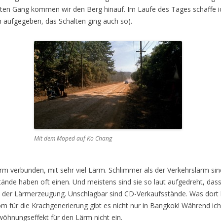
rsten Gang kommen wir den Berg hinauf. Im Laufe des Tages schaffe ic
 aufgegeben, das Schalten ging auch so).
Mit dem Moped auf Ko Chang
ärm verbunden, mit sehr viel Lärm. Schlimmer als der Verkehrslärm sin
tände haben oft einen. Und meistens sind sie so laut aufgedreht, dass
e der Lärmerzeugung. Unschlagbar sind CD-Verkaufsstände. Was dort l
 für die Krachgenerierung gibt es nicht nur in Bangkok! Während ich 
wöhnungseffekt für den Lärm nicht ein.