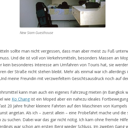
New Siam Guesthouse
teln sollte man nicht vergessen, dass man aber meist zu Fuß unterweg
uss. Und die ist voll von Verkehrsmitteln, besonders Massen an Mope
r kein besonderes Interesse am Umfahren von Touris hat, sie werd
en der Straße nicht stehen bleibt. Mehr als einmal war ich allerdings
. Und meine Freundin mit verzweifeltem Gesichtsausdruck noch auf de
rkehrsmittel kann man auch ein eigenes Fahrzeug mieten (in Bangkok wü
sel wie
Ko Chang
ist ein Moped aber ein nahezu ideales Fortbewegungs
fast 20 Jahre früher kleinere Fahrten auf den Maschinen von Kumpels
st angetan. Als ich – zuerst allein – eine Probefahrt mache und die si
zu suchen. Dabei war das gar nicht nötig. Ich kam ohne fremde Hilfe 
Allerdings war schon am ersten Berg wieder Schluss. Im zweiten Gang w