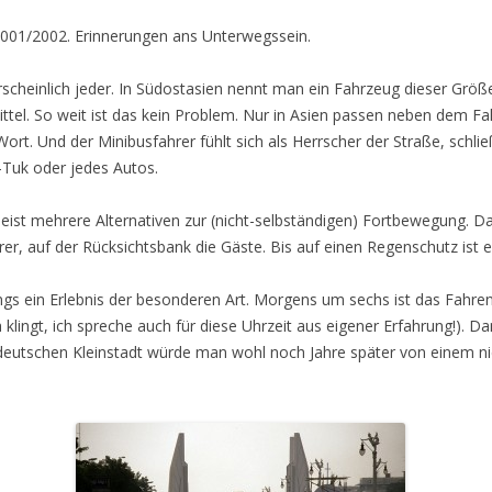
2001/2002. Erinnerungen ans Unterwegssein.
cheinlich jeder. In Südostasien nennt man ein Fahrzeug dieser Größ
tel. So weit ist das kein Problem. Nur in Asien passen neben dem Fah
ort. Und der Minibusfahrer fühlt sich als Herrscher der Straße, schließ
-Tuk oder jedes Autos.
ist mehrere Alternativen zur (nicht-selbständigen) Fortbewegung. D
rer, auf der Rücksichtsbank die Gäste. Bis auf einen Regenschutz ist e
ngs ein Erlebnis der besonderen Art. Morgens um sechs ist das Fahre
klingt, ich spreche auch für diese Uhrzeit aus eigener Erfahrung!). Da
ner deutschen Kleinstadt würde man wohl noch Jahre später von einem