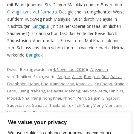
mit Fähre (über die Straße von Malakka) und im Bus zu den
Orang Utans auf Sumatra
. Das gleiche in umgekehrter Weise
auf dem Rückweg nach Malaysia. Quer durch Malaysia in
Nachtzügen.
Singapur
(mit seiner Operationssaal-ähnlichen
Sauberheit) ist dann schon fast das Ende der Reise durch
Südostasien. Aber nur fast. Ein weiteres Mal Khao Lak und
zum Schluss das dann schon für mich wie eine zweite Heimat
wirkende
Bangkok
.
Dieser Beitrag wurde am
4. November 2010
in
Allgemein
veröffentlicht. Schlagworte:
Angkor
,
Asien
,
Bangkok
,
Bus
,
Da Lat
,
Eisenbahn
,
Hanoi
,
Hue
,
Kambodscha
,
Khao Lak
,
Ko Chang
,
Kratie
,
Laos
,
Luang Prabang
,
Malaysia
,
Mekong
,
Mekong-Delta
,
Minibus
,
Moped
,
Nha Trang
,
Nong Khai
,
Phnom Penh
,
Saigon
,
Singapur
,
Südostasien
,
Sumatra
,
Thailand
,
Tuk-Tuk
,
Vang Vieng
,
Vientiane
,
Vietnam
,
Zug
,
Zugfahrt
.
We value your privacy
We use cookies to enhance your browsing experience,