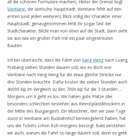
all die schönen Formulare machen). Hinter der Grenze liegt
Vientiane
, die laotische Hauptstadt. Vientiane fehlt auf den
ersten (und jeden weiteren) Blick völlig der Charakter einer
Hauptstadt, genaugenommen fehlt ihr sogar fast der
Stadtcharakter. Blickt man von oben auf die Stadt, dann sieht
sie aus wie ein großer Park mit ein paar eingestreuten
Bauten.
Ich bin überrascht, dass die Fahrt von
Vang Vieng
nach Luang
Prabang sieben Stunden dauern soll, wo es doch von
Vientiane nach Vang Vieng für die etwa gleiche Strecke nur
drei Stunden brauchte. Dafür kosten die sieben Stunden auch
40000 kip im Vergleich zu den 7000 kip für die 3 Stunden….
Morgens um 9 geht es los. Wir haben gute Plätze (die
besonders schlechten bestehen aus Kleinstplastikhockern in
der Mitte des Busganges!). Ein Münchner, den wir zwei Tage
zuvor in Vientiane am Busbahnhof kennengelernt haben, hat
uns die Tickets schon früh morgens besorgt. Bald verstehen
wir auch, warum die Fahrt so lange dauern soll, denn es geht