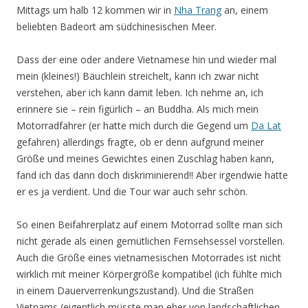
Mittags um halb 12 kommen wir in
Nha Trang
an, einem
beliebten Badeort am südchinesischen Meer.
Dass der eine oder andere Vietnamese hin und wieder mal
mein (kleines!) Bäuchlein streichelt, kann ich zwar nicht
verstehen, aber ich kann damit leben. Ich nehme an, ich
erinnere sie – rein figürlich – an Buddha. Als mich mein
Motorradfahrer (er hatte mich durch die Gegend um
Da Lat
gefahren) allerdings fragte, ob er denn aufgrund meiner
Größe und meines Gewichtes einen Zuschlag haben kann,
fand ich das dann doch diskriminierend!! Aber irgendwie hatte
er es ja verdient. Und die Tour war auch sehr schön.
So einen Beifahrerplatz auf einem Motorrad sollte man sich
nicht gerade als einen gemütlichen Fernsehsessel vorstellen.
Auch die Größe eines vietnamesischen Motorrades ist nicht
wirklich mit meiner Körpergröße kompatibel (ich fühlte mich
in einem Dauerverrenkungszustand). Und die Straßen
Vietnams (eigentlich müsste man eher von landschaftlichen