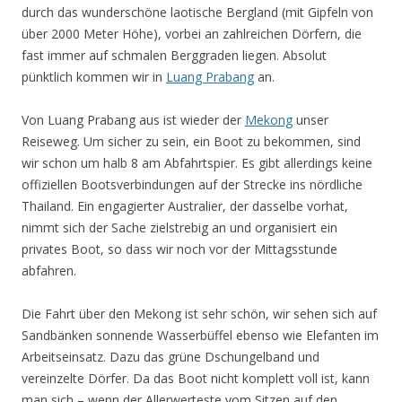
durch das wunderschöne laotische Bergland (mit Gipfeln von
über 2000 Meter Höhe), vorbei an zahlreichen Dörfern, die
fast immer auf schmalen Berggraden liegen. Absolut
pünktlich kommen wir in
Luang Prabang
an.
Von Luang Prabang aus ist wieder der
Mekong
unser
Reiseweg. Um sicher zu sein, ein Boot zu bekommen, sind
wir schon um halb 8 am Abfahrtspier. Es gibt allerdings keine
offiziellen Bootsverbindungen auf der Strecke ins nördliche
Thailand. Ein engagierter Australier, der dasselbe vorhat,
nimmt sich der Sache zielstrebig an und organisiert ein
privates Boot, so dass wir noch vor der Mittagsstunde
abfahren.
Die Fahrt über den Mekong ist sehr schön, wir sehen sich auf
Sandbänken sonnende Wasserbüffel ebenso wie Elefanten im
Arbeitseinsatz. Dazu das grüne Dschungelband und
vereinzelte Dörfer. Da das Boot nicht komplett voll ist, kann
man sich – wenn der Allerwerteste vom Sitzen auf den