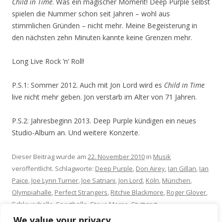
Child in Time
. Was ein magischer Moment! Deep Purple selbst
spielen die Nummer schon seit Jahren – wohl aus
stimmlichen Gründen – nicht mehr. Meine Begeisterung in
den nächsten zehn Minuten kannte keine Grenzen mehr.
Long Live Rock ’n‘ Roll!
P.S.1: Sommer 2012. Auch mit Jon Lord wird es
Child in Time
live nicht mehr geben. Jon verstarb im Alter von 71 Jahren.
P.S.2: Jahresbeginn 2013. Deep Purple kündigen ein neues
Studio-Album an. Und weitere Konzerte.
Dieser Beitrag wurde am
22. November 2010
in
Musik
veröffentlicht. Schlagworte:
Deep Purple
,
Don Airey
,
Ian Gillan
,
Ian
Paice
,
Joe Lynn Turner
,
Joe Satriani
,
Jon Lord
,
Köln
,
München
,
Olympiahalle
,
Perfect Strangers
,
Ritchie Blackmore
,
Roger Glover
,
Schleyerhalle
,
Sporthalle
,
Steve Morse
,
Stuttgart
.
We value your privacy