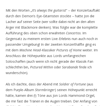
Mit den Worten „
It’s always the guitarist
“ – der Konzertauftakt
durch den Demon’s Eye-Gitarristen stockte – hatte Jon die
Lacher auf seiner Seite (wer sollte dabei nicht an den alten
Ärger mit Blackmore denken). Was folgte war die komplette
Aufführung des oben schon erwähnten
Concertos
. Im
Gegensatz zu meinem ersten Live-Erlebnis nun auch noch in
passender Umgebung! In der zweiten Konzerthälfte ging es
mit dem
Machine Head
-Klassiker
Pictures of Home
weiter. Im
Anschluss die Höhepunkte aus Lords umfangreichen
Soloschaffen (auch wenn ich nicht gerade der Klassik-Fan
schlechthin bin,
Pictured Within
oder
Sarabande
finde ich
wunderschön).
Als ich dachte, dass der Abend mit
Soldier of Fortune
(aus
dem Purple-Album
Stormbringer
) seinen Höhepunkt erreicht
hätte, kamen drei (!) Töne aus Jon Lords Hammond-Orgel,
die mir fast die Tränen in die Augen trieben. Der Anfang von