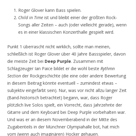
Roger Glover kann Bass spielen.
Child in Time
ist und bleibt einer der größten Rock-
Songs aller Zeiten – auch (oder vielleicht gerade), wenn
es in einer klassischen Konzerthalle gespielt wird.
Punkt 1 überrascht nicht wirklich, sollte man meinen,
schließlich ist Roger Glover über 40 Jahre Bassspieler, davon
die meiste Zeit bei
Deep Purple
. Zusammen mit
Schlagzeuger Ian Paice bildet er die wohl beste
Rythmn
Section
der Rockgeschichte (die eine oder andere Bewertung
in diesem Beitrag könnte eventuell – zumindest etwas –
subjektiv eingefärbt sein). Nur, was vor nicht allzu langer Zeit
(Band-historisch betrachtet) begann, war, dass Roger
plötzlich live Solos spielt, ein Vorrecht, dass Jahrzehnte der
Gitarre und dem Keyboard bei Deep Purple vorbehalten war.
Und was er an diesem Novemberabend in der Mitte des
Zugabenteils in der Münchner Olympiahalle bot, hat mich
vom (wenn auch imaginären) Hocker gehauen.