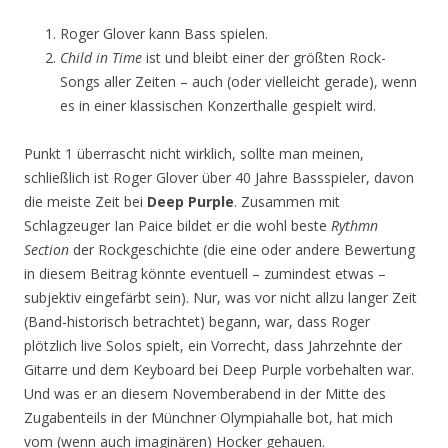
Roger Glover kann Bass spielen.
Child in Time
ist und bleibt einer der größten Rock-
Songs aller Zeiten – auch (oder vielleicht gerade), wenn
es in einer klassischen Konzerthalle gespielt wird.
Punkt 1 überrascht nicht wirklich, sollte man meinen,
schließlich ist Roger Glover über 40 Jahre Bassspieler, davon
die meiste Zeit bei
Deep Purple
. Zusammen mit
Schlagzeuger Ian Paice bildet er die wohl beste
Rythmn
Section
der Rockgeschichte (die eine oder andere Bewertung
in diesem Beitrag könnte eventuell – zumindest etwas –
subjektiv eingefärbt sein). Nur, was vor nicht allzu langer Zeit
(Band-historisch betrachtet) begann, war, dass Roger
plötzlich live Solos spielt, ein Vorrecht, dass Jahrzehnte der
Gitarre und dem Keyboard bei Deep Purple vorbehalten war.
Und was er an diesem Novemberabend in der Mitte des
Zugabenteils in der Münchner Olympiahalle bot, hat mich
vom (wenn auch imaginären) Hocker gehauen.