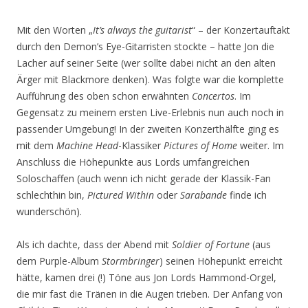
Mit den Worten „
It’s always the guitarist
“ – der Konzertauftakt
durch den Demon’s Eye-Gitarristen stockte – hatte Jon die
Lacher auf seiner Seite (wer sollte dabei nicht an den alten
Ärger mit Blackmore denken). Was folgte war die komplette
Aufführung des oben schon erwähnten
Concertos
. Im
Gegensatz zu meinem ersten Live-Erlebnis nun auch noch in
passender Umgebung! In der zweiten Konzerthälfte ging es
mit dem
Machine Head
-Klassiker
Pictures of Home
weiter. Im
Anschluss die Höhepunkte aus Lords umfangreichen
Soloschaffen (auch wenn ich nicht gerade der Klassik-Fan
schlechthin bin,
Pictured Within
oder
Sarabande
finde ich
wunderschön).
Als ich dachte, dass der Abend mit
Soldier of Fortune
(aus
dem Purple-Album
Stormbringer
) seinen Höhepunkt erreicht
hätte, kamen drei (!) Töne aus Jon Lords Hammond-Orgel,
die mir fast die Tränen in die Augen trieben. Der Anfang von