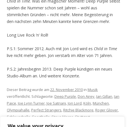
Child in Time
. Was ein magischer Moment! Deep Purple selbst
spielen die Nummer schon seit Jahren – wohl aus
stimmlichen Gründen – nicht mehr. Meine Begeisterung in
den nächsten zehn Minuten kannte keine Grenzen mehr.
Long Live Rock ’n‘ Roll!
P.S.1: Sommer 2012. Auch mit Jon Lord wird es
Child in Time
live nicht mehr geben. Jon verstarb im Alter von 71 Jahren.
P.S.2: Jahresbeginn 2013. Deep Purple kündigen ein neues
Studio-Album an. Und weitere Konzerte.
Dieser Beitrag wurde am
22. November 2010
in
Musik
veröffentlicht. Schlagworte:
Deep Purple
,
Don Airey
,
Ian Gillan
,
Ian
Paice
,
Joe Lynn Turner
,
Joe Satriani
,
Jon Lord
,
Köln
,
München
,
Olympiahalle
,
Perfect Strangers
,
Ritchie Blackmore
,
Roger Glover
,
Schleyerhalle
,
Sporthalle
,
Steve Morse
,
Stuttgart
.
We value your privacy