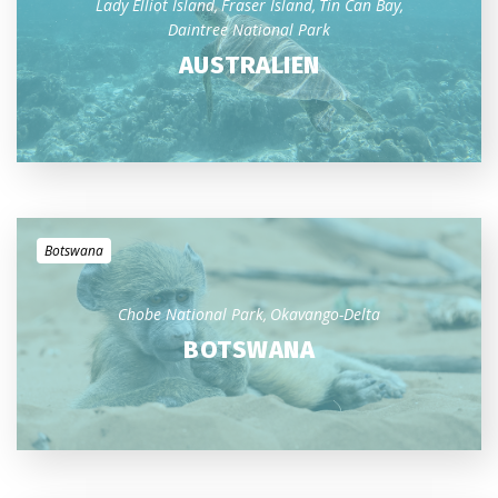
Lady Elliot Island
Fraser Island
Tin Can Bay
Daintree National Park
AUSTRALIEN
Botswana
Chobe National Park
Okavango-Delta
BOTSWANA