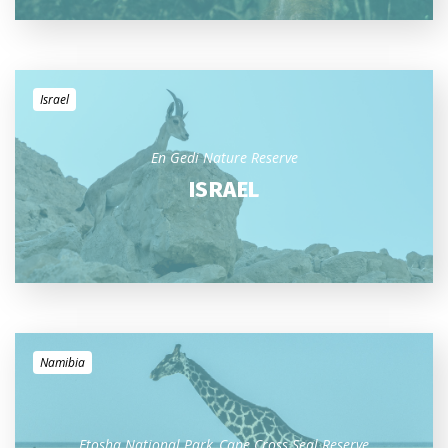
Israel
En Gedi Nature Reserve
ISRAEL
Namibia
Etosha National Park
Cape Cross Seal Reserve