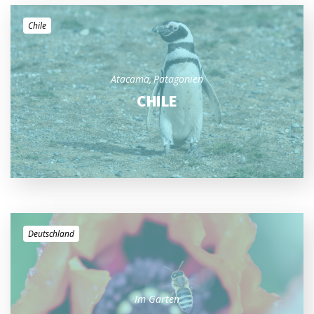
Chile
Atacama
Patagonien
CHILE
Deutschland
Im Garten