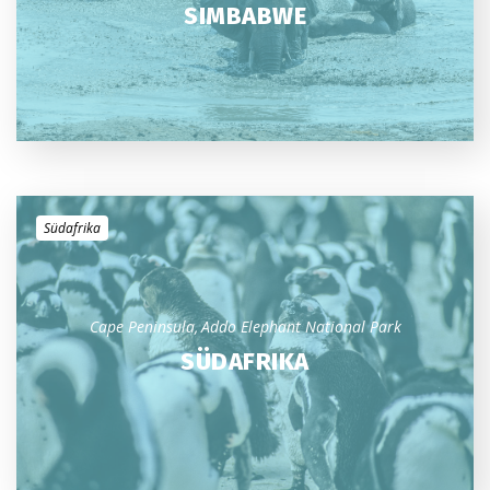
SIMBABWE
Südafrika
Cape Peninsula
Addo Elephant National Park
SÜDAFRIKA