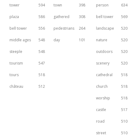
tower
594
town
398
person
634
plaza
586
gathered
308
bell tower
569
bell tower
556
pedestrians
264
landscape
520
middle ages
548
day
101
nature
520
steeple
548
outdoors
520
tourism
547
scenery
520
tours
518
cathedral
518
château
512
church
518
worship
518
castle
517
road
510
street
510