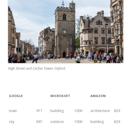
High Street und Carfax Tower Oxford
GOOGLE
MICROSOFT
AMAZON
town
917
building
1000
architecture
829
city
897
outdoor
1000
building
829