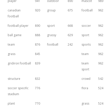
player
941
outdoor
890
mascot
989
canadian
920
group
675
football
962
football
football player
890
sport
668
soccer
962
ball game
888
grassy
629
sport
962
team
876
football
242
sports
962
grass
845
team
962
gridiron football
839
team
962
sport
structure
832
crowd
542
soccer specific
776
flora
524
stadium
plant
770
grass
524