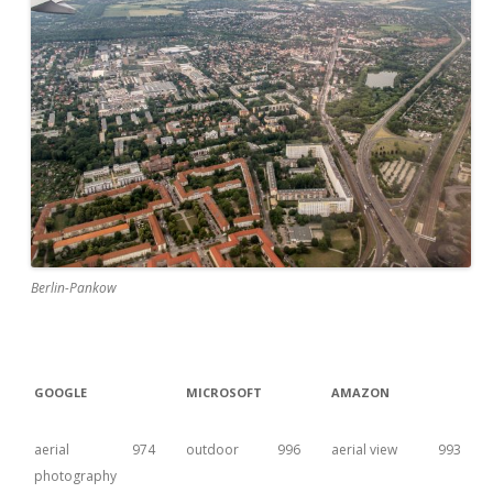
Berlin-Pankow
GOOGLE
MICROSOFT
AMAZON
aerial
974
outdoor
996
aerial view
993
photography