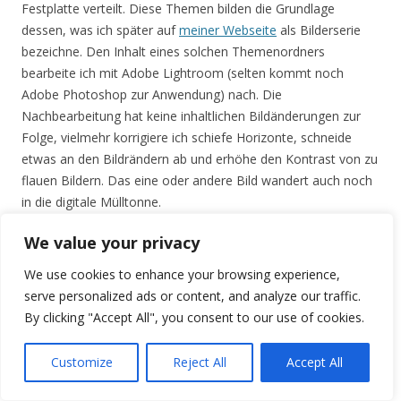
Festplatte verteilt. Diese Themen bilden die Grundlage
dessen, was ich später auf
meiner Webseite
als Bilderserie
bezeichne. Den Inhalt eines solchen Themenordners
bearbeite ich mit Adobe Lightroom (selten kommt noch
Adobe Photoshop zur Anwendung) nach. Die
Nachbearbeitung hat keine inhaltlichen Bildänderungen zur
Folge, vielmehr korrigiere ich schiefe Horizonte, schneide
etwas an den Bildrändern ab und erhöhe den Kontrast von zu
flauen Bildern. Das eine oder andere Bild wandert auch noch
in die digitale Mülltonne.
We value your privacy
Sind die Bilder eines Themenordners komplett bearbeitet,
kommt der schreibende Teil. Jedes (nicht-gelöschte und
We use cookies to enhance your browsing experience,
nachbearbeitete) Bild bekommt dabei einen Eintrag in meiner
serve personalized ads or content, and analyze our traffic.
Bilddatenbank. Dazu gehört eine eindeutige Bildnummer (die
By clicking "Accept All", you consent to our use of cookies.
ich seit meinem allerersten Dia fortschreibe), eine Referenz
auf die digitale Bilddatei, Datum und Ort der Aufnahme sowie
Customize
Reject All
Accept All
Informationen zum gezeigten Inhalt (beispielsweise „High
Street und Carfax Tower“ in Beispielbild 1). Parallel lese ich