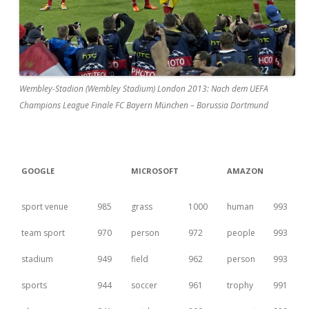
Wembley-Stadion (Wembley Stadium) London 2013: Nach dem UEFA
Champions League Finale FC Bayern München – Borussia Dortmund
GOOGLE
MICROSOFT
AMAZON
sport venue
985
grass
1000
human
993
team sport
970
person
972
people
993
stadium
949
field
962
person
993
sports
944
soccer
961
trophy
991