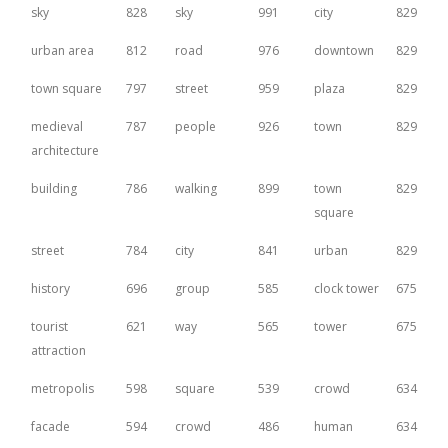
sky
828
sky
991
city
829
urban area
812
road
976
downtown
829
town square
797
street
959
plaza
829
medieval
787
people
926
town
829
architecture
building
786
walking
899
town
829
square
street
784
city
841
urban
829
history
696
group
585
clock tower
675
tourist
621
way
565
tower
675
attraction
metropolis
598
square
539
crowd
634
facade
594
crowd
486
human
634