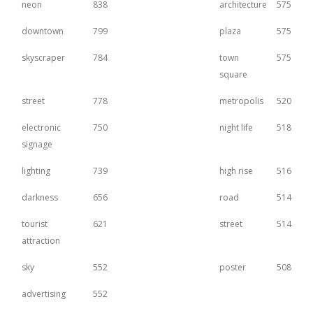
neon
838
architecture
575
downtown
799
plaza
575
skyscraper
784
town
575
square
street
778
metropolis
520
electronic
750
night life
518
signage
lighting
739
high rise
516
darkness
656
road
514
tourist
621
street
514
attraction
sky
552
poster
508
advertising
552