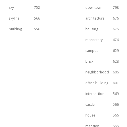
sky
752
downtown
798
skyline
566
architecture
676
building
556
housing
676
monastery
676
campus
629
brick
628
neighborhood
606
office building
601
intersection
569
castle
566
house
566
mansion
566