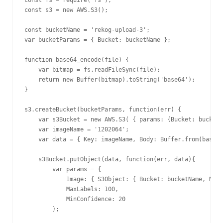
const fs = require('fs');

const s3 = new AWS.S3();

const bucketName = 'rekog-upload-3';

var bucketParams = { Bucket: bucketName };

function base64_encode(file) {

    var bitmap = fs.readFileSync(file);

    return new Buffer(bitmap).toString('base64');

}

s3.createBucket(bucketParams, function(err) {

    var s3Bucket = new AWS.S3( { params: {Bucket: bucketN
    var imageName = '1202064';

    var data = { Key: imageName, Body: Buffer.from(base64
    s3Bucket.putObject(data, function(err, data){

        var params = {

            Image: { S3Object: { Bucket: bucketName, Name
            MaxLabels: 100,

            MinConfidence: 20

        };
