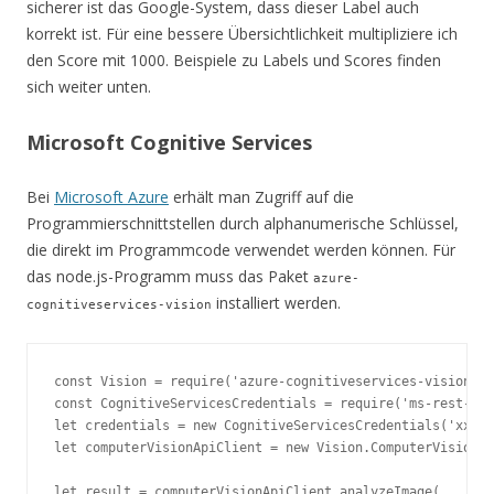
sicherer ist das Google-System, dass dieser Label auch
korrekt ist. Für eine bessere Übersichtlichkeit multipliziere ich
den Score mit 1000. Beispiele zu Labels und Scores finden
sich weiter unten.
Microsoft Cognitive Services
Bei
Microsoft Azure
erhält man Zugriff auf die
Programmierschnittstellen durch alphanumerische Schlüssel,
die direkt im Programmcode verwendet werden können. Für
das node.js-Programm muss das Paket
azure-
installiert werden.
cognitiveservices-vision
const Vision = require('azure-cognitiveservices-vision');

const CognitiveServicesCredentials = require('ms-rest-azu
let credentials = new CognitiveServicesCredentials('xxx')
let computerVisionApiClient = new Vision.ComputerVisionAP
let result = computerVisionApiClient.analyzeImage(
