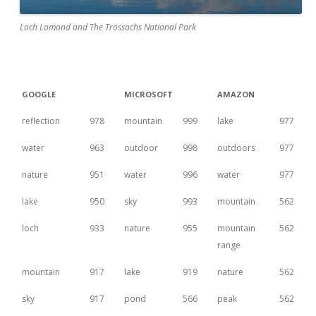
Loch Lomond and The Trossachs National Park
GOOGLE
MICROSOFT
AMAZON
reflection
978
mountain
999
lake
977
water
963
outdoor
998
outdoors
977
nature
951
water
996
water
977
lake
950
sky
993
mountain
562
loch
933
nature
955
mountain
562
range
mountain
917
lake
919
nature
562
sky
917
pond
566
peak
562