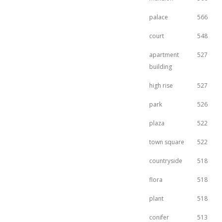
palace
566
court
548
apartment
527
building
high rise
527
park
526
plaza
522
town square
522
countryside
518
flora
518
plant
518
conifer
513