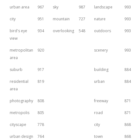
urban area
967
sky
987
landscape
993
city
951
mountain
727
nature
993
bird's eye
934
overlooking
548
outdoors
993
view
metropolitan
920
scenery
993
area
suburb
917
building
884
residential
819
urban
884
area
photography
808
freeway
871
metropolis
805
road
871
cityscape
778
city
868
urban design
764
town
868