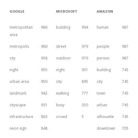
GOOGLE
MICROSOFT
AMAZON
metropolitan
986
building
994
human
987
area
metropolis
960
street
979
people
987
city
958
outdoor
979
person
987
night
955
night
931
building
745
urban area
950
city
895
city
745
landmark
942
walking
777
town
745
cityscape
931
busy
350
urban
745
infrastructure
863
crowd
5
silhouette
745
neon sign
848
downtown
705