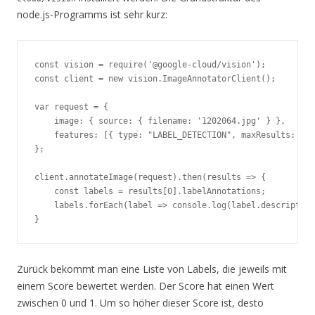
node.js-Programms ist sehr kurz:
const vision = require('@google-cloud/vision');

const client = new vision.ImageAnnotatorClient();

var request = {

    image: { source: { filename: '1202064.jpg' } },

    features: [{ type: "LABEL_DETECTION", maxResults: 20 
};

client.annotateImage(request).then(results => {

    const labels = results[0].labelAnnotations;

    labels.forEach(label => console.log(label.description
Zurück bekommt man eine Liste von Labels, die jeweils mit
einem Score bewertet werden. Der Score hat einen Wert
zwischen 0 und 1. Um so höher dieser Score ist, desto